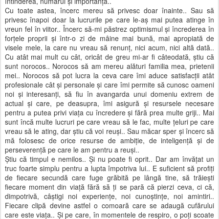
întinderea, numărul și importanța..
Cu toate astea, încerc mereu să privesc doar înainte.. Sau să
privesc înapoi doar la lucrurile pe care le-aș mai putea atinge în
vreun fel în viitor.. Încerc să-mi păstrez optimismul și încrederea în
forțele proprii și într-o zi de mâine mai bună, mai apropiată de
visele mele, la care nu vreau să renunț, nici acum, nici altă dată..
Cu atât mai mult cu cât, oricât de greu mi-ar fi câteodată, știu că
sunt norocos.. Norocos să am mereu alături familia mea, prietenii
mei.. Norocos să pot lucra la ceva care îmi aduce satisfacții atât
profesionale cât și personale și care îmi permite să cunosc oameni
noi și interesanți, să fiu în avangarda unui domeniu extrem de
actual și care, pe deasupra, îmi asigură și resursele necesare
pentru a putea privi viața cu încredere și fără prea multe griji.. Mai
sunt încă multe lucruri pe care vreau să le fac, multe țeluri pe care
vreau să le ating, dar știu că voi reuși.. Sau măcar sper și încerc să
mă folosesc de orice resurse de ambiție, de inteligență și de
perseverență pe care le am pentru a reuși..
Știu că timpul e nemilos.. Și nu poate fi oprit.. Dar am învățat un
truc foarte simplu pentru a lupta împotriva lui.. E suficient să profiți
de fiecare secundă care fuge grăbită pe lângă tine, să trăiești
fiecare moment din viață fără să ți se pară că pierzi ceva, ci că,
dimpotrivă, câștigi noi experiențe, noi cunoștințe, noi amintiri..
Fiecare clipă devine astfel o comoară care se adaugă cufărului
care este viața.. Și pe care, în momentele de respiro, o poți scoate