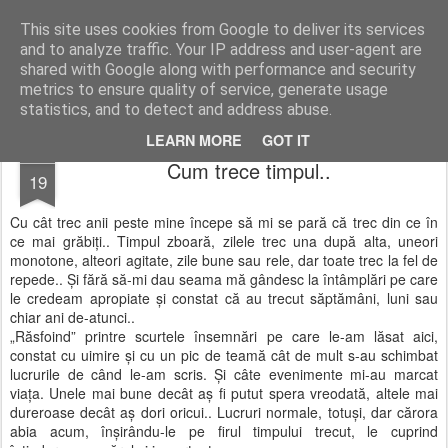
Lumea lui Andu
O utopie. Dar e utopia mea și nu o dau la „nimenea”. Sic!
This site uses cookies from Google to deliver its services
and to analyze traffic. Your IP address and user-agent are
shared with Google along with performance and security
metrics to ensure quality of service, generate usage
statistics, and to detect and address abuse.
LEARN MORE
GOT IT
SEP
Cum trece timpul..
19
Cu cât trec anii peste mine începe să mi se pară că trec din ce în
ce mai grăbiți.. Timpul zboară, zilele trec una după alta, uneori
monotone, alteori agitate, zile bune sau rele, dar toate trec la fel de
repede.. Și fără să-mi dau seama mă gândesc la întâmplări pe care
le credeam apropiate și constat că au trecut săptămâni, luni sau
chiar ani de-atunci..
„Răsfoind” printre scurtele însemnări pe care le-am lăsat aici,
constat cu uimire și cu un pic de teamă cât de mult s-au schimbat
lucrurile de când le-am scris. Și câte evenimente mi-au marcat
viața. Unele mai bune decât aș fi putut spera vreodată, altele mai
dureroase decât aș dori oricui.. Lucruri normale, totuși, dar cărora
abia acum, înșirându-le pe firul timpului trecut, le cuprind